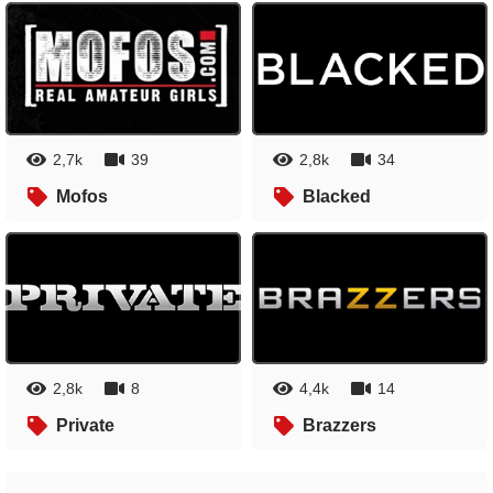
2,7k
39
2,8k
34
Mofos
Blacked
2,8k
8
4,4k
14
Private
Brazzers