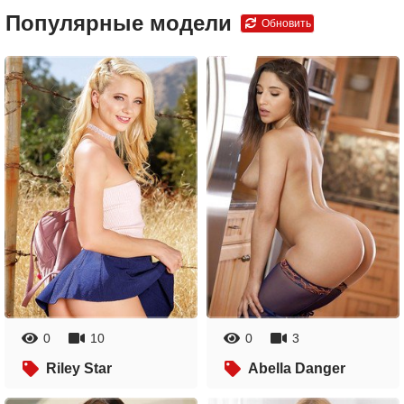
Популярные модели
Обновить
0
10
0
3
Riley Star
Abella Danger